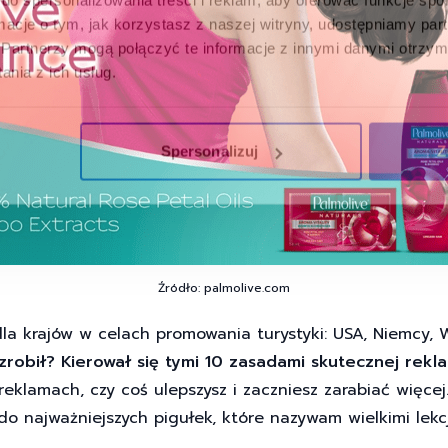
ormacje o tym, jak korzystasz z naszej witryny, udostępniamy p
Partnerzy mogą połączyć te informacje z innymi danymi otrzym
nia z ich usług.
Spersonalizuj
Z
Źródło: palmolive.com
a krajów w celach promowania turystyki: USA, Niemcy, Wi
zrobił? Kierował się tymi 10 zasadami skutecznej rekl
reklamach, czy coś ulepszysz i zaczniesz zarabiać więcej
o najważniejszych pigułek, które nazywam wielkimi lekc