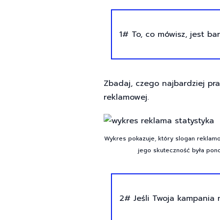
1# To, co mówisz, jest ba
Zbadaj, czego najbardziej pr
reklamowej.
Wykres pokazuje, który slogan reklamow
jego skuteczność była pono
2# Jeśli Twoja kampania 