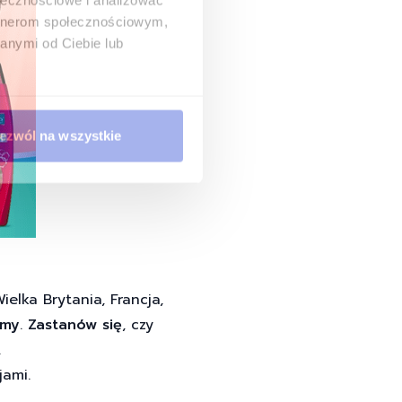
artnerom społecznościowym,
anymi od Ciebie lub
ezwól na wszystkie
elka Brytania, Francja,
amy
.
Zastanów się
, czy
.
jami.