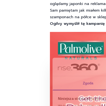
oglądamy japonki na reklamac
Sam pamiętam jak miałem kilk
szamponach na półce w sklepi
Ogilvy wymyślił tę kampanię
Zgoda
Niniejsza strona korzysta z
Wykorzystujemy pliki cookie 