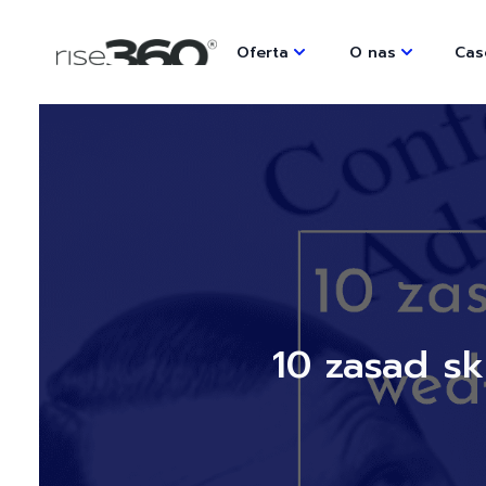
Oferta
O nas
Cas
10 zasad s