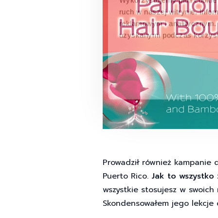
ruch w naszej witrynie. Inf
reklamowym i analitycznym. 
uzyskanymi podczas korzysta
Prowadził również kampanie dl
Puerto Rico.
Jak to wszystko 
wszystkie stosujesz w swoich 
Skondensowałem jego lekcje d