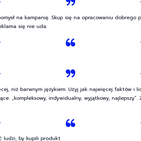
pomysł na kampanię. Skup się na opracowaniu dobrego po
eklama się nie uda.
ej, niż barwnym językiem. Użyj jak najwięcej faktów i li
jące: „kompleksowy, indywidualny, wyjątkowy, najlepszy”.
ludzi, by kupili produkt