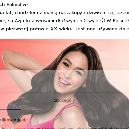
h Palmolive.
a lat, chodziłem z mamą na zakupy i dziwiłem się, czem
e, są Azjatki z włosami dłuższymi niż szyja 🙂 W Polsce
 w pierwszej połowie XX wieku. Jest ona używana do dz
Szczegóły
 plików cookie
do spersonalizowania treści i reklam, aby oferować funkcje sp