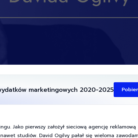
 wydatków marketingowych 2020-2025
Pobie
ingu. Jako pierwszy założył sieciową agencję reklamową 
ł nawet studiów. David Ogilvy pałał się wieloma zawodam