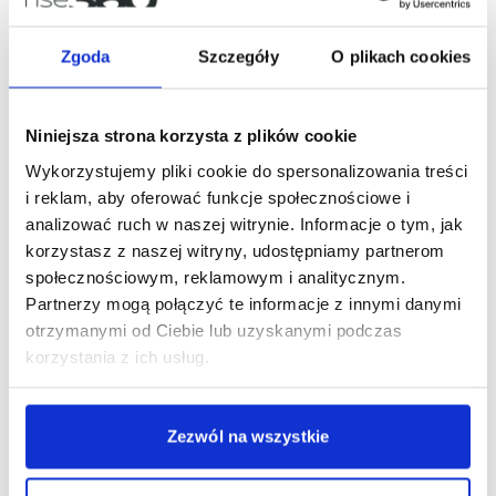
Zgoda
Szczegóły
O plikach cookies
Niniejsza strona korzysta z plików cookie
Wykorzystujemy pliki cookie do spersonalizowania treści
Pokazuje nam się karta i w wyznaczone miejsce
i reklam, aby oferować funkcje społecznościowe i
trzeba wkleić link
analizować ruch w naszej witrynie. Informacje o tym, jak
korzystasz z naszej witryny, udostępniamy partnerom
społecznościowym, reklamowym i analitycznym.
Partnerzy mogą połączyć te informacje z innymi danymi
otrzymanymi od Ciebie lub uzyskanymi podczas
korzystania z ich usług.
Zezwól na wszystkie