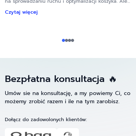
na sprowadzaniu ruchu i optymalizacji koszyka. Ale
co, jeśli Twój problem nie leży w tym, że klienci nie
Czytaj więcej
chcą kupować, ale w tym, że… ktoś im to skutecznie
uniemożliwia? W Rise360 wierzymy, że efekty są
wynikiem właściwego planu i analizy danych, a nie
domysłów. Ostatnio u jednego z naszych …
Bezpłatna konsultacja 🔥
Umów sie na konsultację, a my powiemy Ci, co
możemy zrobić razem i ile na tym zarobisz.
Dołącz do zadowolonych klientów: