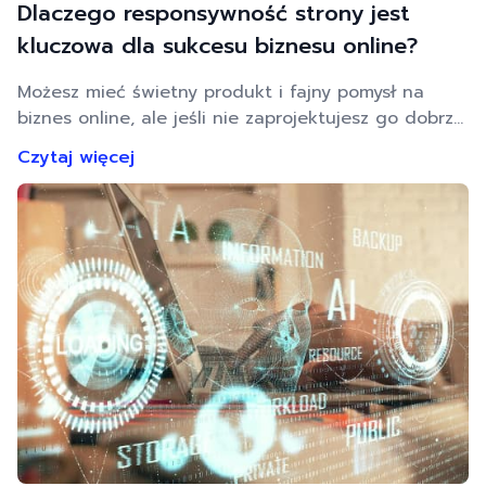
Dlaczego responsywność strony jest
kluczowa dla sukcesu biznesu online?
Możesz mieć świetny produkt i fajny pomysł na
biznes online, ale jeśli nie zaprojektujesz go dobrze,
także w kontekście swojej strony internetowej, nie
Czytaj więcej
przebijesz się. Klienci są, ale Ty do nich nie
dotrzesz. To dlatego tak ważne jest, by
projektowanie własnej strony internetowej było jak
najbardziej profesjonalne. Roboty Google muszą ją
polubić! Żeby tak się …