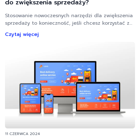
do zwiększenia sprzedaży?
Stosowanie nowoczesnych narzędzi dla zwiększenia
sprzedaży to konieczność, jeśli chcesz korzystać z
możliwości, jakie daje sprzedaż online. Google Ads
Czytaj więcej
zapewnia potężne narzędzia, które wspierają cały
proces. Czy jednak umiesz z nich sprawnie
korzystać? Jak ustawiać kampanie Google Ads, by
przyniosły efekt? Oto nasze wskazówki! Z tego
tekstu dowiesz się: Co to są narzędzia Google Ads?
…
11 CZERWCA 2024