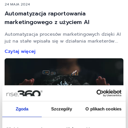
24 MAJA 2024
Automatyzacja raportowania
marketingowego z użyciem AI
Automatyzacja procesów marketingowych dzięki AI
już na stałe wpisała się w działania marketerów.
Jednym z ważnych obszarów, gdzie się ją
Czytaj więcej
wykorzystuje, jest raportowanie. Dzięki jego
automatyzacji możesz na bieżąco śledzić
efektywność prowadzonych kampanii i wprowadzać
modyfikacje. To game changer w działaniach
marketingowych. Dowiedz się, jak to wykorzystać, by
marketing on-line był jeszcze efektywniejszy! Z
tego …
Zgoda
Szczegóły
O plikach cookies