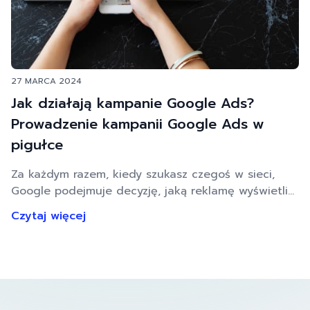
27 MARCA 2024
Jak działają kampanie Google Ads?
Prowadzenie kampanii Google Ads w
pigułce
Za każdym razem, kiedy szukasz czegoś w sieci,
Google podejmuje decyzję, jaką reklamę wyświetlić,
by jak najlepiej pasowała do tego, czego
Czytaj więcej
oczekujesz. I tak za każdym razem, kiedy miliony
osób na całym świecie próbują wyszukać coś w
sieci. Google Ads stosuje zaawansowane metody
analizy danych i uczenia maszynowego, aby reklamy
trafiały do odpowiednich odbiorców. A …