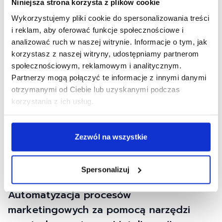
Niniejsza strona korzysta z plików cookie
26 KWIETNIA 2024
Optymalizacja kampanii reklamowych z
Wykorzystujemy pliki cookie do spersonalizowania treści
i reklam, aby oferować funkcje społecznościowe i
wykorzystaniem AI
analizować ruch w naszej witrynie. Informacje o tym, jak
korzystasz z naszej witryny, udostępniamy partnerom
Sztuczną inteligencję i narzędzia z nią związane
społecznościowym, reklamowym i analitycznym.
możesz wykorzystywać w kampaniach reklamowych
Partnerzy mogą połączyć te informacje z innymi danymi
na wiele sposobów. Wspomaga analizę danych,
Czytaj więcej
otrzymanymi od Ciebie lub uzyskanymi podczas
które wykorzystujesz w działaniach promocyjnych,
korzystania z ich usług.
pomaga kreować treści, optymalizować kampanie
pod SEO, automatyzować działania czy na bieżąco
monitorować ich przebieg i efektywność – a to
Zezwól na wszystkie
dopiero początek zalet włączenia AI do działań
optymalizacyjnych w marketingu. Zobacz, jak …
Spersonalizuj
19 KWIETNIA 2024
Automatyzacja procesów
marketingowych za pomocą narzędzi