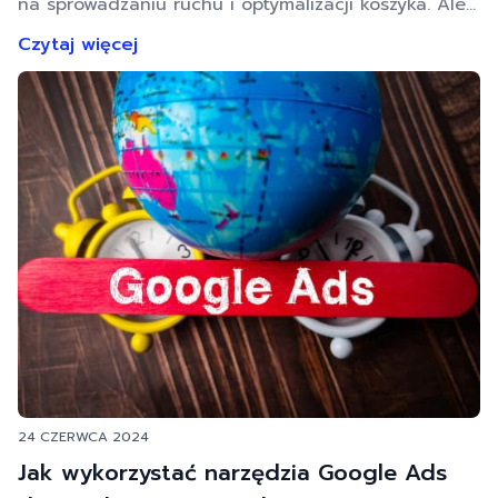
na sprowadzaniu ruchu i optymalizacji koszyka. Ale
co, jeśli Twój problem nie leży w tym, że klienci nie
Czytaj więcej
chcą kupować, ale w tym, że… ktoś im to skutecznie
uniemożliwia? W Rise360 wierzymy, że efekty są
wynikiem właściwego planu i analizy danych, a nie
domysłów. Ostatnio u jednego z naszych …
24 CZERWCA 2024
Jak wykorzystać narzędzia Google Ads