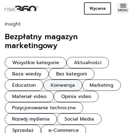
Wycena
MENU
Otw
Insight
Bezpłatny magazyn
marketingowy
Wszystkie kategorie
Aktualności
Baza wiedzy
Bez kategorii
Education
Konwersja
Marketing
Materiał video
Opinia video
Pozycjonowanie techniczne
Rozwój myślenia
Social Media
Sprzedaż
e-Commerce