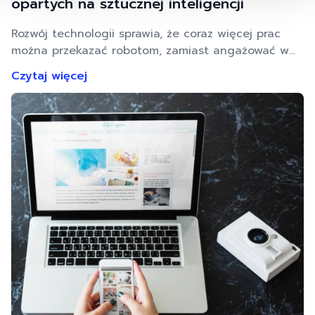
opartych na sztucznej inteligencji
Rozwój technologii sprawia, że coraz więcej prac
można przekazać robotom, zamiast angażować w
nie ludzi. Okazuje się, że dotyczy to nie tylko
Czytaj więcej
powtarzalnych działań produkcyjnych, ale sięga aż
do marketingu. Tu też AI może zastąpić człowieka.
A właściwie już to robi! Poznaj narzędzia, które
zautomatyzują Twoje działania marketingowe i
przeniosą je na wyższy poziom. To …